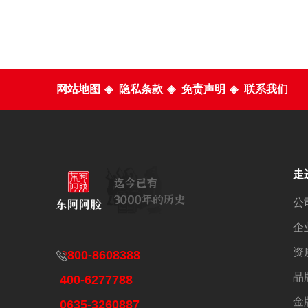
网站地图
◈
隐私条款
◈
免责声明
◈
联系我们
走
公
企
资
800-8608388
品
400-6277788
金
0635-3260887