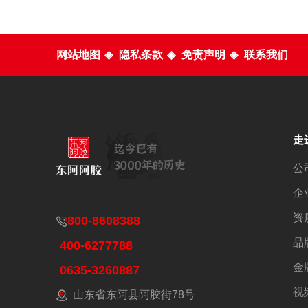
网站地图
◈
隐私条款
◈
免责声明
◈
联系我们
走
公
企
资
800-8608388
品
400-6277788
金
0635-3260887
视
山东省东阿县阿胶街78号