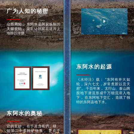
广为人知的秘密
众所周知，
东阿水是阿胶炼制的
关键密码，
是它让阿胶在这片土
地得以传扬。
东阿水的起源
《水经注》载：
“东阿有井大如
轮，深六七丈，岁常煮胶以贡天
府”。
千百年来，
太行山、泰山两
股地下潜流形成千万细流溶入地
下，
在东阿地下交汇，
造就了独
特的东阿县地下水。
东阿水的奥秘
它的玄妙，
在于其含有钙、镁、
锶等二十多种矿物质，
更在于