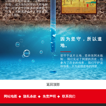
1.0038的相对密度、7.4的PH平
均值，
成为炼制阿胶的天然电解
质，
让驴皮中的胶质与杂质易于
分离，
水解成更易于人体吸收的
小分子蛋白。
因为坚守，所以道
地。
坚守于这片土地，坚持东阿水炼
制，
我们见证了阿胶的历史，也
参与了历史的传承，
我们守护这
份传承，只为呈现道地的阿胶。
返回顶部
网站地图
◈
隐私条款
◈
免责声明
◈
联系我们