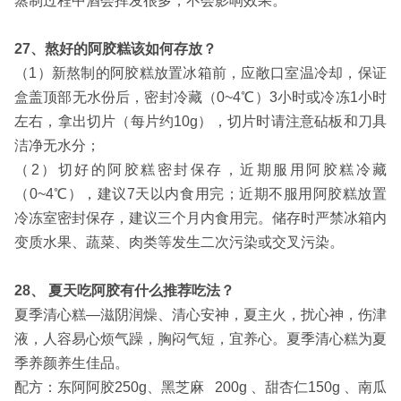
蒸制过程中酒会挥发很多，不会影响效果。
27、熬好的阿胶糕该如何存放？
（1）新熬制的阿胶糕放置冰箱前，应敞口室温冷却，保证
盒盖顶部无水份后，密封冷藏（0~4℃）3小时或冷冻1小时
左右，拿出切片（每片约10g），切片时请注意砧板和刀具
洁净无水分；
（2）切好的阿胶糕密封保存，近期服用阿胶糕冷藏
（0~4℃），建议7天以内食用完；近期不服用阿胶糕放置
冷冻室密封保存，建议三个月内食用完。储存时严禁冰箱内
变质水果、蔬菜、肉类等发生二次污染或交叉污染。
28、 夏天吃阿胶有什么推荐吃法？
夏季清心糕—滋阴润燥、清心安神，夏主火，扰心神，伤津
液，人容易心烦气躁，胸闷气短，宜养心。夏季清心糕为夏
季养颜养生佳品。
配方：
东阿阿胶250g、
黑芝麻 200g 、
甜杏仁150g 、
南瓜