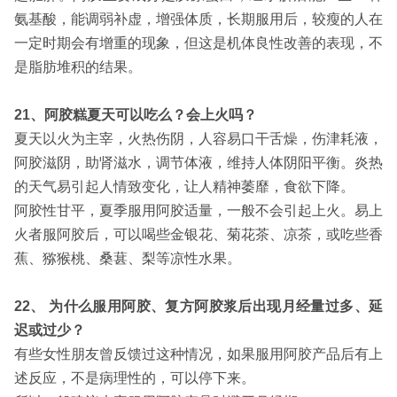
氨基酸，能调弱补虚，增强体质，长期服用后，较瘦的人在
一定时期会有增重的现象，但这是机体良性改善的表现，不
是脂肪堆积的结果。
21、阿胶糕夏天可以吃么？会上火吗？
夏天以火为主宰，火热伤阴，人容易口干舌燥，伤津耗液，
阿胶滋阴，助肾滋水，调节体液，维持人体阴阳平衡。炎热
的天气易引起人情致变化，让人精神萎靡，食欲下降。
阿胶性甘平，夏季服用阿胶适量，一般不会引起上火。易上
火者服阿胶后，可以喝些金银花、菊花茶、凉茶，或吃些香
蕉、猕猴桃、桑葚、梨等凉性水果。
22、 为什么服用阿胶、复方阿胶浆后出现月经量过多、延
迟或过少？
有些女性朋友曾反馈过这种情况，如果服用阿胶产品后有上
述反应，不是病理性的，可以停下来。