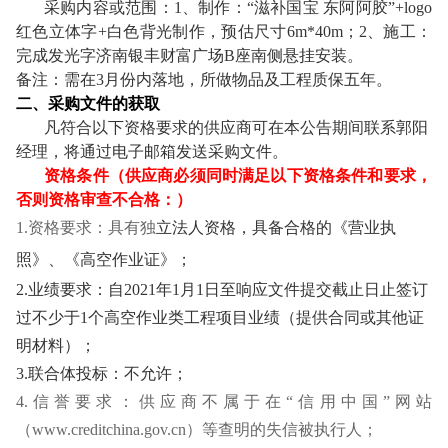
采购内容或范围：1、制作：“滋补国宝 东阿阿胶”+logo
红色立体字+白色背光制作，预估尺寸6m*40m；2、施工：
完成发光字济南银丰财富广场B座南侧悬挂安装。
备注：需在3月份内落地，所做物品及工程质保五年。
二、采购文件的获取
凡符合以下资格要求的供应商可在本公告期间联系郭阳
经理，将通过电子邮箱发送采购文件。
资格条件（供应商必须同时满足以下资格条件和要求，
否则资格审查不合格：）
1.
资格要求：具有独
立法人资格，具备合格的《营业执
照》、《高空作业证》；
2.
业绩要求：自2021年1月1日至响应文件提交截止日止签订
过不少于1个高空作业类工程项目业绩（提供合同或其他证
明材料）；
3.
联合体投标：不允许；
4.
信誉要求：供应商不属于在“信用中国”网站
（www.creditchina.gov.cn）等查明的失信被执行人；