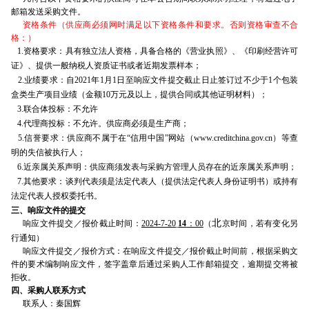
邮箱发送采购文件。
资格条件（供应商必须网时满足以下资格条件和要求。否则资格审查不合
格：）
1.资格要求：具有独立法人资格，具备合格的《营业执照》、《印刷经营许可
证》、提供一般纳税人资质证书或者近期发票样本；
2.业绩要求：自2021年1月1日至响应文件提交截止日止签订过不少于1个包装
盒类生产项目业绩（金额10万元及以上，提供合同或其他证明材料）；
3.联合体投标：不允许
4.代理商投标：不允许。供应商必须是生产商；
5.信誉要求：供应商不属于在“信用中国”网站（www.creditchina.gov.cn）等查
明的失信被执行人；
6.近亲属关系声明：供应商须发表与采购方管理人员存在的近亲属关系声明；
7.其他要求：谈判代表须是法定代表人（提供法定代表人身份证明书）或持有
法定代表人授权委托书。
三、响应文件的提交
北
响应文件提交／报价截止时间：
2024-
7-20
14
：00
（
京时间，若有变化另
行通知）
响应文件提交／报价方式：在响应文件提交／报价截止时间前，根据采购文
件的要术编制响应文件，签字盖章后通过采购人工作邮箱提交，逾期提交将被
拒收。
四、采购人联系方式
联系人：秦国辉