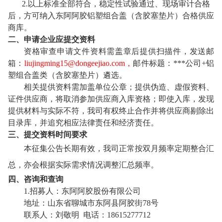
2.
以上标准全部符合，稳定性试验通过、现场审计合格
后，方可纳入东阿阿胶铝塑组合盖（含胶塞垫片）合格供应
商库。
二、申请企业应提交资料
资格审查申请文件资料需盖章后提供扫描件，发送邮
箱：
liujingming15@dongeejiao.com
，
邮件标题：***公司+铝
塑组合盖类（含胶塞垫片）遴选。
相关提供资料需加盖单位公章；提供伪造、虚假资料、
证件供应商，将取消参加供应商入库资格；即使入库，发现
提供材料与实际不符，我司有权终止合作并将供应商剔除出
目录库，并追究相应法律责任和经济责任。
三、提交资料时间要求
本征集公告长期有效，我司正常按双月频率定期整合汇
总，亦会根据实际需求情况调整汇总频率。
四、咨询和查询
1.
招募人：东阿阿胶股份有限公司
地址：山东省聊城市东阿县阿胶街78号
联系人：刘敬明 电话：18615277712