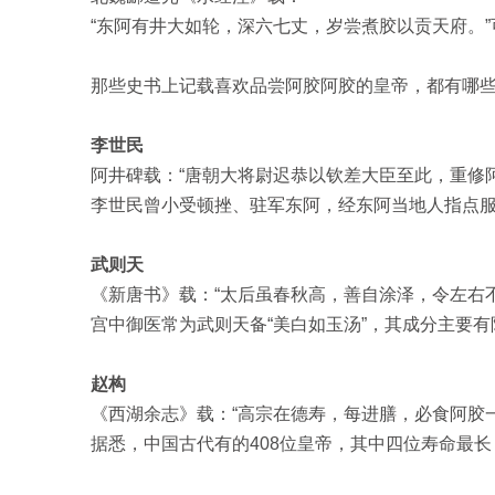
“东阿有井大如轮，深六七丈，岁尝煮胶以贡天府。
那些史书上记载喜欢品尝阿胶阿胶的皇帝，都有哪
李世民
阿井碑载：“唐朝大将尉迟恭以钦差大臣至此，重修阿
李世民曾小受顿挫、驻军东阿，经东阿当地人指点
武则天
《新唐书》载：“太后虽春秋高，善自涂泽，令左右不
宫中御医常为武则天备“美白如玉汤”，其成分主要
赵构
《西湖余志》载：“高宗在德寿，每进膳，必食阿胶
据悉，中国古代有的408位皇帝，其中四位寿命最长