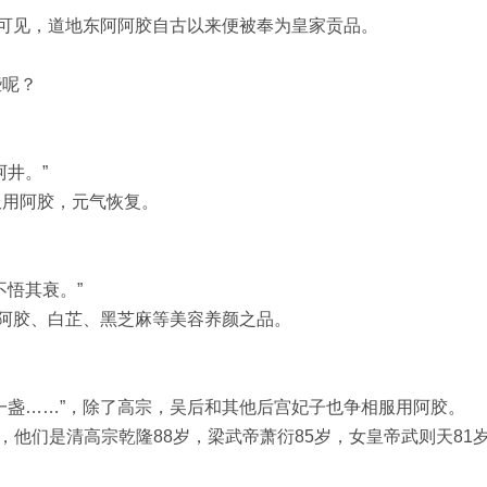
”可见，道地东阿阿胶自古以来便被奉为皇家贡品。
些呢？
井。”
服用阿胶，元气恢复。
悟其衰。”
有阿胶、白芷、黑芝麻等美容养颜之品。
一盏……”，除了高宗，吴后和其他后宫妃子也争相服用阿胶。
，他们是清高宗乾隆88岁，梁武帝萧衍85岁，女皇帝武则天81