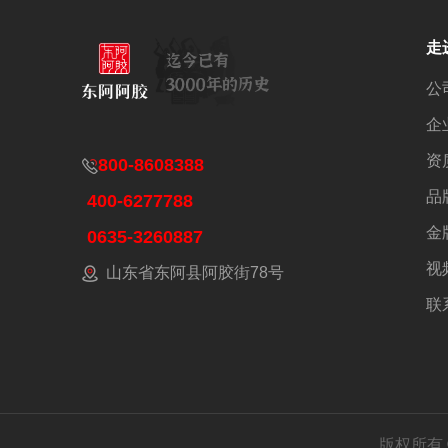
走
公
企
资
800-8608388
品
400-6277788
金
0635-3260887
视
山东省东阿县阿胶街78号
联
版权所有