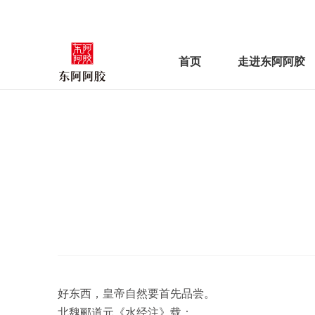
首页
走进东阿阿胶
好东西，皇帝自然要首先品尝。
北魏郦道元《水经注》载：