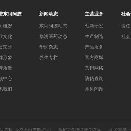
进东阿阿胶
新闻动态
主营业务
社会
司概况
东阿阿胶动态
创新研发
责任
业文化
华润医药动态
生产制造
社会
质荣誉
华润杂志
产品服务
牌形象
养生专栏
官方商城
牌质量
营销网络
频中心
防伪查询
系我们
常见问题
 © 东阿阿胶股份有限公司
鲁ICP备05035033号
技术支持