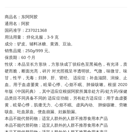
商品名：东阿阿胶
通用名：阿胶
国药准字：Z37021368
用法用量： 烊化兑服，3-9 克
成分：驴皮。辅料冰糖、黄酒、豆油。
销售品规：250g/999 元。
保质期：60 个月
性状：本品呈长方形块，方形块成丁状棕色至黑褐色，有光泽，质
硬而脆，断面光亮，碎片 对光照视呈半透明状。气微，味微甘。味
甘，性平，无毒；归肺、肝、肾经。 适应症：补血滋阴、润燥、止
血。用于血虚萎黄，眩晕心悸、心烦不眠、肺燥咳嗽。根据 2020
年版《中国药典》，其中适应症根据阿胶所属非处方药/处方药/保健
品类目不同具备不同的 适应症功能，另有处方适应症：用于血虚萎
黄，眩晕心悸，肌痿无力、心烦不眠、虚风内动、 肺燥咳嗽、劳嗽
咳血、吐血尿血、便血崩漏、妊娠胎漏。
本品不能代替药物；适宜人群外的人群不推荐食用本产品
本品不能代替药物；适宜人群外的人群不推荐食用本产品