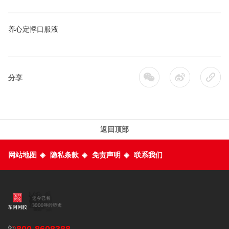
养心定悸口服液
分享
返回顶部
网站地图
◈
隐私条款
◈
免责声明
◈
联系我们
800-8608388