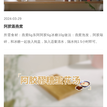
2024-03-29
阿胶蒸燕窝
所需食材：燕窝6g东阿阿胶6g冰糖10g做法：燕窝泡发，阿胶敲
碎，和冰糖一起放入炖盅，加入适量清水，隔水炖1.5小时即可。