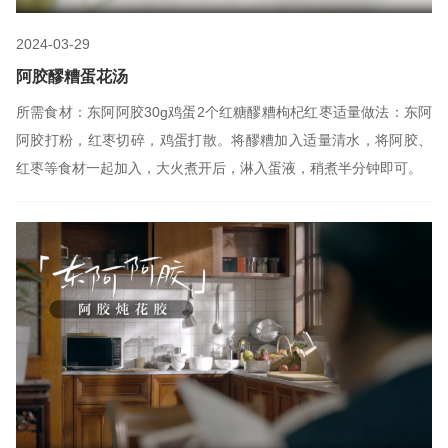
2024-03-29
阿胶醪糟蛋花汤
所需食材：东阿阿胶30g鸡蛋2个红糖醪糟枸杞红枣适量做法：东阿
阿胶打粉，红枣切碎，鸡蛋打散。将醪糟加入适量清水，将阿胶、
红枣等食材一起加入，大火煮开后，淋入蛋液，稍煮半分钟即可。